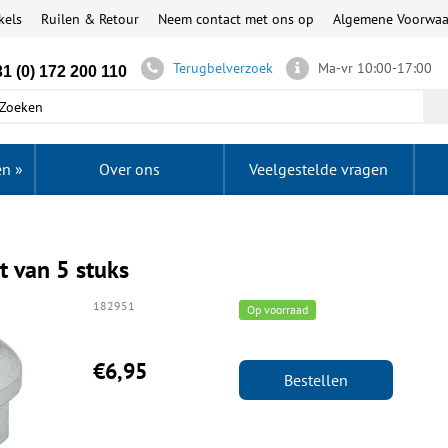
kels
Ruilen & Retour
Neem contact met ons op
Algemene Voorwa
Terugbelverzoek
Ma-vr 10:00-17:00
1 (0) 172 200 110
en
»
Over ons
Veelgestelde vragen
 van 5 stuks
182951
Op voorraad
€6,95
Bestellen