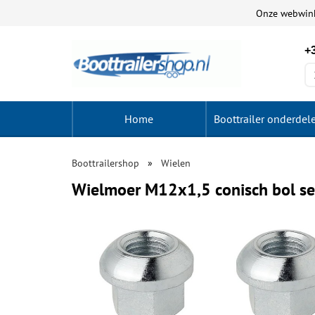
Onze webwin
+3
Home
Boottrailer onderdel
Boottrailershop
Wielen
Wielmoer M12x1,5 conisch bol set