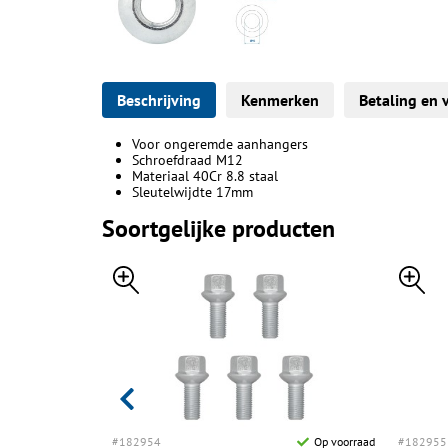
Beschrijving
Kenmerken
Betaling en 
Voor ongeremde aanhangers
Schroefdraad M12
Materiaal 40Cr 8.8 staal
Sleutelwijdte 17mm
Soortgelijke producten
Op voorraad
#182954
Op voorraad
#182955