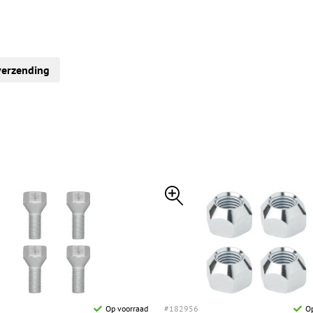
verzending
Op voorraad
#182956
Op