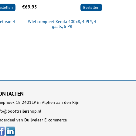
€69,95
€34,95
estellen
Bestellen
et van 4
Wiel compleet Kenda 400x8, 4 PLY, 4
PU band met
gaats, 6 PR
ONTACTEN
ephoek 18 2401LP in Alphen aan den Rijn
fo@boottrailershop.nl
derdeel van Duijvelaar E-commerce