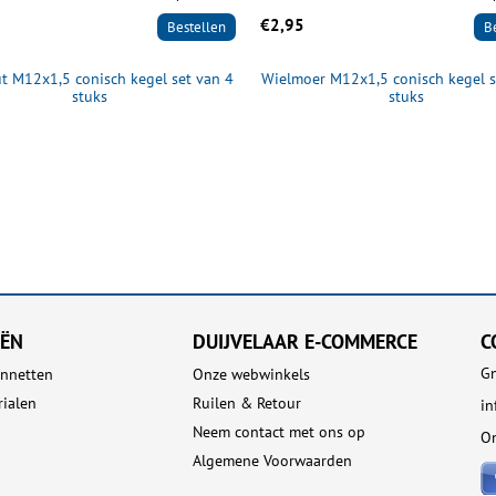
€2,95
Bestellen
B
t M12x1,5 conisch kegel set van 4
Wielmoer M12x1,5 conisch kegel s
stuks
stuks
EËN
DUIJVELAAR E-COMMERCE
C
Gn
nnetten
Onze webwinkels
rialen
Ruilen & Retour
in
Neem contact met ons op
On
Algemene Voorwaarden