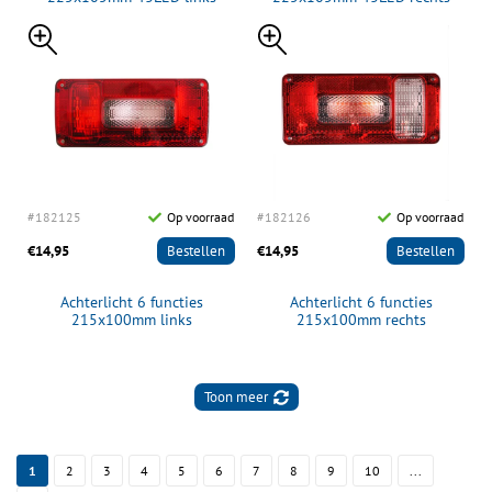
#182125
Op voorraad
#182126
Op voorraad
€14,95
Bestellen
€14,95
Bestellen
Achterlicht 6 functies
Achterlicht 6 functies
215x100mm links
215x100mm rechts
Toon meer
1
2
3
4
5
6
7
8
9
10
...