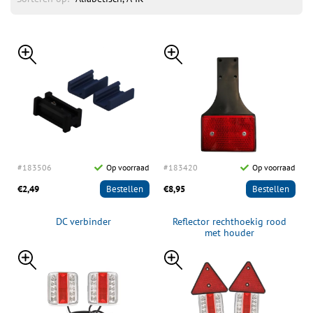
#183506
Op voorraad
#183420
Op voorraad
€2,49
Bestellen
€8,95
Bestellen
DC verbinder
Reflector rechthoekig rood
met houder