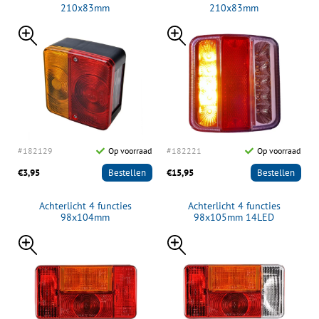
210x83mm
210x83mm
#182129
Op voorraad
#182221
Op voorraad
€3,95
Bestellen
€15,95
Bestellen
Achterlicht 4 functies
Achterlicht 4 functies
98x104mm
98x105mm 14LED