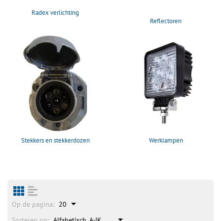
Radex verlichting
Reflectoren
Stekkers en stekkerdozen
Werklampen
Op de pagina:
20
Sorteren op:
Alfabetisch, A-IK