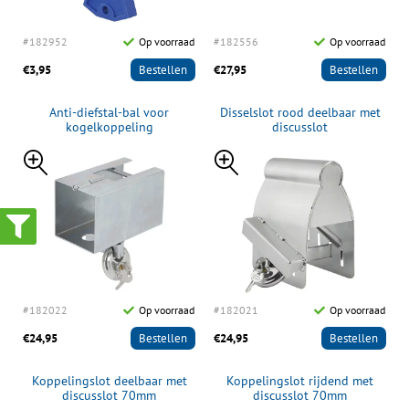
#182952
Op voorraad
#182556
Op voorraad
€3,95
Bestellen
€27,95
Bestellen
Anti-diefstal-bal voor
Disselslot rood deelbaar met
kogelkoppeling
discusslot
#182022
Op voorraad
#182021
Op voorraad
€24,95
Bestellen
€24,95
Bestellen
Koppelingslot deelbaar met
Koppelingslot rijdend met
discusslot 70mm
discusslot 70mm