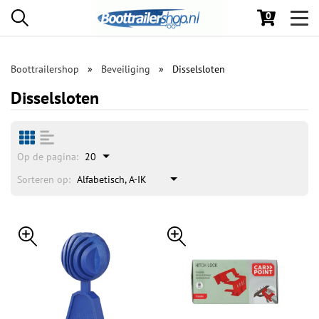
0
Toggl
navig
Boottrailershop
Beveiliging
Disselsloten
Disselsloten
Op de pagina:
20
Sorteren op:
Alfabetisch, A-IK