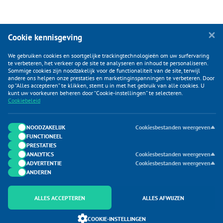
Cookie kennisgeving
We gebruiken cookies en soortgelijke trackingtechnologieën om uw surfervaring
te verbeteren, het verkeer op de site te analyseren en inhoud te personaliseren.
Sommige cookies zijn noodzakelijk voor de functionaliteit van de site, terwijl
andere ons helpen onze prestaties en marketinginspanningen te verbeteren. Door
op “Alles accepteren” te klikken, stemt u in met het gebruik van alle cookies. U
KLANTENSERVICE
kunt uw voorkeuren beheren door “Cookie-instellingen” te selecteren.
Cookiebeleid
CATEGORIEËN
DUIJVELAAR E-COMMERCE
NOODZAKELIJK
Cookiesbestanden weergeven
FUNCTIONEEL
CONTACTEN
PRESTATIES
ANALYTICS
Cookiesbestanden weergeven
ADVERTENTIE
Cookiesbestanden weergeven
ANDEREN
ALLES ACCEPTEREN
ALLES AFWIJZEN
Onderdeel van Duijvelaar E-commerce
COOKIE-INSTELLINGEN