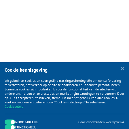
Cookie kennisgeving
We gebruiken cookies en soortgelijke trackingtechnologieën om uw surfervaring
te verbeteren, het verkeer op de site te analyseren en inhoud te personaliseren.
Sommige cookies zijn noodzakelijk voor de functionaliteit van de site, terwijl
andere ons helpen onze prestaties en marketinginspanningen te verbeteren. Door
op “Alles accepteren” te klikken, stemt u in met het gebruik van alle cookies. U
KLANTENSERVICE
kunt uw voorkeuren beheren door “Cookie-instellingen” te selecteren.
Cookiebeleid
CATEGORIEËN
DUIJVELAAR E-COMMERCE
NOODZAKELIJK
Cookiesbestanden weergeven
FUNCTIONEEL