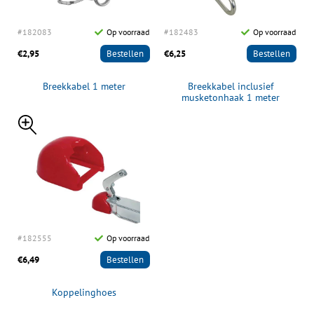
#182083
Op voorraad
#182483
Op voorraad
€2,95
Bestellen
€6,25
Bestellen
Breekkabel 1 meter
Breekkabel inclusief
musketonhaak 1 meter
1500N/150kg
#182555
Op voorraad
€6,49
Bestellen
Koppelinghoes