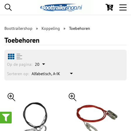
0
Toggl
navig
Boottrailershop
Koppeling
Toebehoren
Toebehoren
Op de pagina:
20
Sorteren op:
Alfabetisch, A-IK