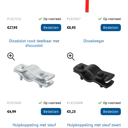
#182556
Op voorraad
#182067
Op voorraad
€27,95
Bestellen
€8,95
Bestellen
Disselslot rood deelbaar met
Disselweger
discusslot
#182068
Op voorraad
#182068B
Op voorraad
€4,99
Bestellen
€5,25
Bestellen
Hulpkoppeling met sleuf
Hulpkoppeling met sleuf zwart