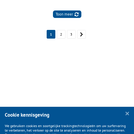
Toon meer
1
2
3
Cookie kennisgeving
We gebruiken cookies en soortgelijke trackingtechnologieën om uw surfervaring
te verbeteren, het verkeer op de site te analyseren en inhoud te personaliseren.