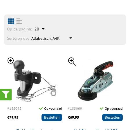
Op de pagina:
20
Sorteren op:
Alfabetisch, A-IK
#182092
Op voorraad
#185069
Op voorraad
€79,95
Bestellen
€69,95
Bestellen