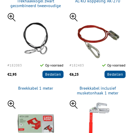
Trekhaakkogel zwart
AL-KO koppeling AK-270
gecombineerd tweevoudige
uitvoering D21/S350
#182083
Op voorraad
#182483
Op voorraad
€2,95
Bestellen
€6,25
Bestellen
Breekkabel 1 meter
Breekkabel inclusief
musketonhaak 1 meter
1500N/150kg