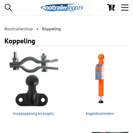
0
Toggl
navig
Boottrailershop
Koppeling
Koppeling
Hulpkoppeling en kogels
Kogeldrukmeters