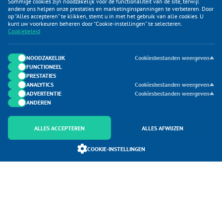
Sommige cookies zijn noodzakelijk voor de functionaliteit van de site, terwijl
andere ons helpen onze prestaties en marketinginspanningen te verbeteren. Door
op “Alles accepteren” te klikken, stemt u in met het gebruik van alle cookies. U
KLANTENSERVICE
kunt uw voorkeuren beheren door “Cookie-instellingen” te selecteren.
Cookiebeleid
CATEGORIEËN
DUIJVELAAR E-COMMERCE
NOODZAKELIJK
Cookiesbestanden weergeven
FUNCTIONEEL
CONTACTEN
PRESTATIES
ANALYTICS
Cookiesbestanden weergeven
ADVERTENTIE
Cookiesbestanden weergeven
ANDEREN
ALLES ACCEPTEREN
ALLES AFWIJZEN
Onderdeel van Duijvelaar E-commerce
COOKIE-INSTELLINGEN
SoloMono.net