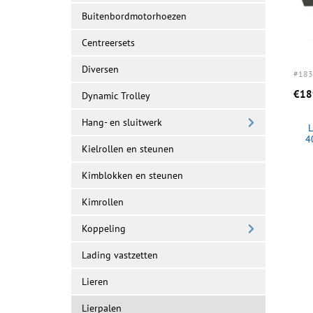
Buitenbordmotorhoezen
Centreersets
Diversen
#183
€18
Dynamic Trolley
Hang- en sluitwerk
L
4
Kielrollen en steunen
Kimblokken en steunen
Kimrollen
Koppeling
Lading vastzetten
Lieren
Lierpalen