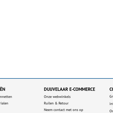
EËN
DUIJVELAAR E-COMMERCE
C
Gn
nnetten
Onze webwinkels
rialen
Ruilen & Retour
in
Neem contact met ons op
On