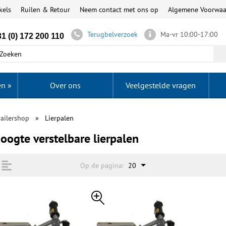
kels
Ruilen & Retour
Neem contact met ons op
Algemene Voorwa
Terugbelverzoek
Ma-vr 10:00-17:00
1 (0) 172 200 110
en
»
Over ons
Veelgestelde vragen
ailershop
Lierpalen
hoogte verstelbare lierpalen
Op de pagina:
20