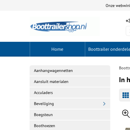
Onze webwin
+3
Home
Boottrailer onderdel
Boottr
Aanhangwagennetten
In 
Aansluit materialen
Acculaders
Beveiliging
Boegsteun
Boothoezen