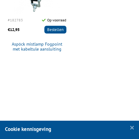
#182783
Op voorraad
€12,95
Bestellen
Aspöck mistlamp Fogpoint
met kabeltule aansluiting
Cookie kennisgeving