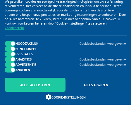
We gebruiken cookies en soortgelijke trackingtechnologieën om uw surfervaring
te verbeteren, het verkeer op de site te analyseren en inhoud te personaliseren.
Sommige cookies zijn noodzakelijk voor de functionaliteit van de site, terwijl
andere ons helpen onze prestaties en marketinginspanningen te verbeteren. Door
op “Alles accepteren” te klikken, stemt u in met het gebruik van alle cookies. U
KLANTENSERVICE
kunt uw voorkeuren beheren door “Cookie-instellingen” te selecteren.
Cookiebeleid
CATEGORIEËN
DUIJVELAAR E-COMMERCE
NOODZAKELIJK
Cookiesbestanden weergeven
FUNCTIONEEL
CONTACTEN
PRESTATIES
ANALYTICS
Cookiesbestanden weergeven
ADVERTENTIE
Cookiesbestanden weergeven
ANDEREN
ALLES ACCEPTEREN
ALLES AFWIJZEN
Onderdeel van Duijvelaar E-commerce
COOKIE-INSTELLINGEN
SoloMono.net