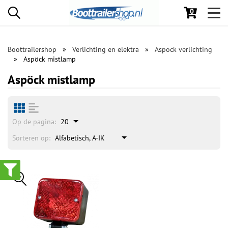
0
Toggl
navig
Boottrailershop
Verlichting en elektra
Aspock verlichting
Aspöck mistlamp
Aspöck mistlamp
Op de pagina:
20
Sorteren op:
Alfabetisch, A-IK