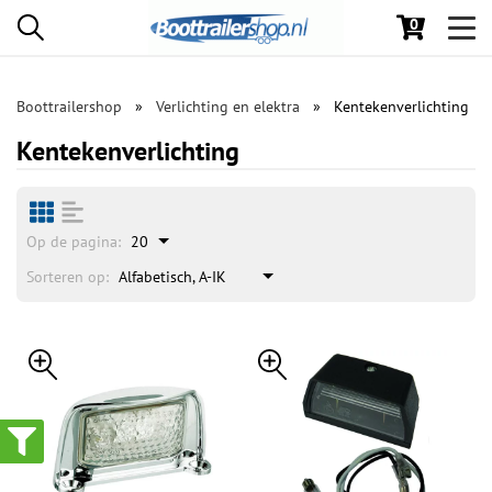
0
Toggl
navig
Boottrailershop
Verlichting en elektra
Kentekenverlichting
Kentekenverlichting
Op de pagina:
20
Sorteren op:
Alfabetisch, A-IK