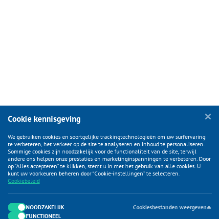
Cookie kennisgeving
We gebruiken cookies en soortgelijke trackingtechnologieën om uw surfervaring
te verbeteren, het verkeer op de site te analyseren en inhoud te personaliseren.
Sommige cookies zijn noodzakelijk voor de functionaliteit van de site, terwijl
andere ons helpen onze prestaties en marketinginspanningen te verbeteren. Door
op “Alles accepteren” te klikken, stemt u in met het gebruik van alle cookies. U
KLANTENSERVICE
kunt uw voorkeuren beheren door “Cookie-instellingen” te selecteren.
Cookiebeleid
CATEGORIEËN
DUIJVELAAR E-COMMERCE
NOODZAKELIJK
Cookiesbestanden weergeven
FUNCTIONEEL