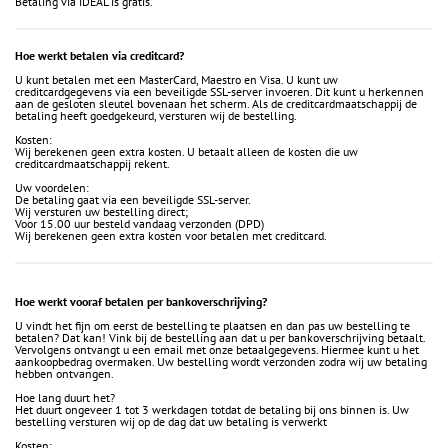
Betaling via iDEAL is gratis.
Hoe werkt betalen via creditcard?
U kunt betalen met een MasterCard, Maestro en Visa. U kunt uw
creditcardgegevens via een beveiligde SSL-server invoeren. Dit kunt u herkennen
aan de gesloten sleutel bovenaan het scherm. Als de creditcardmaatschappij de
betaling heeft goedgekeurd, versturen wij de bestelling.
Kosten:
Wij berekenen geen extra kosten. U betaalt alleen de kosten die uw
creditcardmaatschappij rekent.
Uw voordelen:
De betaling gaat via een beveiligde SSL-server.
Wij versturen uw bestelling direct;
Voor 15.00 uur besteld vandaag verzonden (DPD)
Wij berekenen geen extra kosten voor betalen met creditcard.
Hoe werkt vooraf betalen per bankoverschrijving?
U vindt het fijn om eerst de bestelling te plaatsen en dan pas uw bestelling te
betalen? Dat kan! Vink bij de bestelling aan dat u per bankoverschrijving betaalt.
Vervolgens ontvangt u een email met onze betaalgegevens. Hiermee kunt u het
aankoopbedrag overmaken. Uw bestelling wordt verzonden zodra wij uw betaling
hebben ontvangen.
Hoe lang duurt het?
Het duurt ongeveer 1 tot 3 werkdagen totdat de betaling bij ons binnen is. Uw
bestelling versturen wij op de dag dat uw betaling is verwerkt
Kosten: