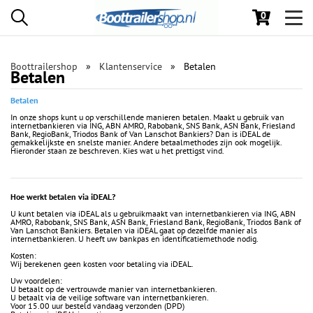
0
Toggl
navig
Boottrailershop
Klantenservice
Betalen
Betalen
Betalen
In onze shops kunt u op verschillende manieren betalen. Maakt u gebruik van
internetbankieren via ING, ABN AMRO, Rabobank, SNS Bank, ASN Bank, Friesland
Bank, RegioBank, Triodos Bank of Van Lanschot Bankiers? Dan is iDEAL de
gemakkelijkste en snelste manier. Andere betaalmethodes zijn ook mogelijk.
Hieronder staan ze beschreven. Kies wat u het prettigst vind.
Hoe werkt betalen via iDEAL?
U kunt betalen via iDEAL als u gebruikmaakt van internetbankieren via ING, ABN
AMRO, Rabobank, SNS Bank, ASN Bank, Friesland Bank, RegioBank, Triodos Bank of
Van Lanschot Bankiers. Betalen via iDEAL gaat op dezelfde manier als
internetbankieren. U heeft uw bankpas en identificatiemethode nodig.
Kosten:
Wij berekenen geen kosten voor betaling via iDEAL.
Uw voordelen:
U betaalt op de vertrouwde manier van internetbankieren.
U betaalt via de veilige software van internetbankieren.
Voor 15.00 uur besteld vandaag verzonden (DPD)