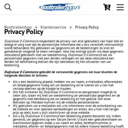
0
Toggl
navig
Boottrailershop
Klantenservice
Privacy Policy
Privacy Policy
Duijvelaar E-Commerce
respecteert de privacy van alle gebruikers van haar site en
draagt er zorg voor dat de persoonlijke informatie die u ons verschaft vertrouwelijk
wordt behandeld. Wij gebruiken uw gegevens om de bestellingen zo snel en
gemakkelijk mogelijk te laten verlopen. Voor het overige zullen wij deze gegevens
uitsluitend gebruiken met uw toestemming.
Duijvelaar E-Commerce
zal uw
persoonlijke gegevens niet aan derden verkopen en zal deze uitsluitend aan
derden ter beschikking stellen die zijn betrokken bij het uitvoeren van uw
bestelling.
Duijvelaar E-Commerce
gebruikt de verzamelde gegevens om haar klanten de
volgende diensten te leveren:
Als u een bestelling plaatst, hebben we uw naam, e-mailadres, afleveradres
en betaalgegevens nodig om uw bestelling uit te voeren en u van het
verloop daarvan op de hoogte te houden.
Om het winkelen bij
Duijvelaar E-Commerce
zo aangenaam mogelijk te
laten zijn, slaan wij met uw toestemming uw persoonlijke gegevens en de
gegevens met betrekking tot uw bestelling en het gebruik van onze
diensten op. Hierdoor kunnen wij de website personaliseren.
Wij gebruiken uw e-mailadres om u te informeren over de ontwikkeling van
de website en over speciale aanbiedingen en acties. Als u hier niet langer
prijs op stelt, kunt u zich uitschrijven op onze website.
Als u bij
Duijvelaar E-Commerce
een bestelling plaatst bewaren wij, indien
gewenst, uw gegevens op een Secure Server. U kunt een gebruikersnaam en
wachtwoord opgeven zodat u uw naam en adres, telefoonnummer, e-
mailadres, aflever- en betaalgegevens niet bij iedere nieuwe bestelling hoeft