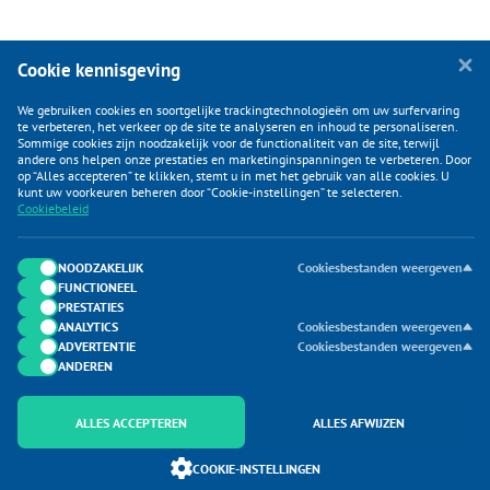
Cookie kennisgeving
We gebruiken cookies en soortgelijke trackingtechnologieën om uw surfervaring
te verbeteren, het verkeer op de site te analyseren en inhoud te personaliseren.
Sommige cookies zijn noodzakelijk voor de functionaliteit van de site, terwijl
andere ons helpen onze prestaties en marketinginspanningen te verbeteren. Door
op “Alles accepteren” te klikken, stemt u in met het gebruik van alle cookies. U
KLANTENSERVICE
kunt uw voorkeuren beheren door “Cookie-instellingen” te selecteren.
Cookiebeleid
CATEGORIEËN
DUIJVELAAR E-COMMERCE
NOODZAKELIJK
Cookiesbestanden weergeven
FUNCTIONEEL
CONTACTEN
PRESTATIES
ANALYTICS
Cookiesbestanden weergeven
ADVERTENTIE
Cookiesbestanden weergeven
ANDEREN
ALLES ACCEPTEREN
ALLES AFWIJZEN
Onderdeel van Duijvelaar E-commerce
COOKIE-INSTELLINGEN