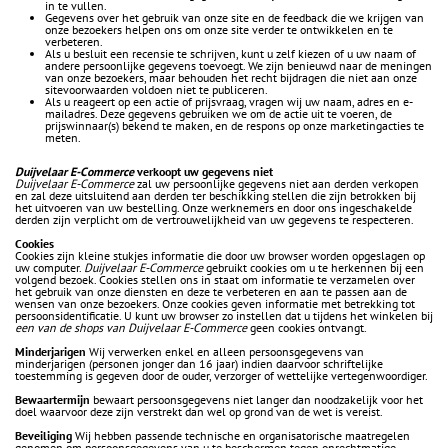
in te vullen.
Gegevens over het gebruik van onze site en de feedback die we krijgen van
onze bezoekers helpen ons om onze site verder te ontwikkelen en te
verbeteren.
Als u besluit een recensie te schrijven, kunt u zelf kiezen of u uw naam of
andere persoonlijke gegevens toevoegt. We zijn benieuwd naar de meningen
van onze bezoekers, maar behouden het recht bijdragen die niet aan onze
sitevoorwaarden voldoen niet te publiceren.
Als u reageert op een actie of prijsvraag, vragen wij uw naam, adres en e-
mailadres. Deze gegevens gebruiken we om de actie uit te voeren, de
prijswinnaar(s) bekend te maken, en de respons op onze marketingacties te
meten.
Duijvelaar E-Commerce
verkoopt uw gegevens niet
Duijvelaar E-Commerce
zal uw persoonlijke gegevens niet aan derden verkopen
en zal deze uitsluitend aan derden ter beschikking stellen die zijn betrokken bij
het uitvoeren van uw bestelling. Onze werknemers en door ons ingeschakelde
derden zijn verplicht om de vertrouwelijkheid van uw gegevens te respecteren.
Cookies
Cookies zijn kleine stukjes informatie die door uw browser worden opgeslagen op
uw computer.
Duijvelaar E-Commerce
gebruikt cookies om u te herkennen bij een
volgend bezoek. Cookies stellen ons in staat om informatie te verzamelen over
het gebruik van onze diensten en deze te verbeteren en aan te passen aan de
wensen van onze bezoekers. Onze cookies geven informatie met betrekking tot
persoonsidentificatie. U kunt uw browser zo instellen dat u tijdens het winkelen bij
een van de shops van Duijvelaar E-Commerce
geen cookies ontvangt.
Minderjarigen
Wij verwerken enkel en alleen persoonsgegevens van
minderjarigen (personen jonger dan 16 jaar) indien daarvoor schriftelijke
toestemming is gegeven door de ouder, verzorger of wettelijke vertegenwoordiger.
Bewaartermijn
bewaart persoonsgegevens niet langer dan noodzakelijk voor het
doel waarvoor deze zijn verstrekt dan wel op grond van de wet is vereist.
Beveiliging
Wij hebben passende technische en organisatorische maatregelen
genomen om persoonsgegevens van u te beschermen tegen onrechtmatige